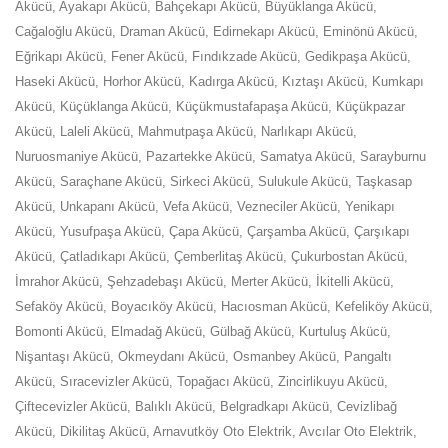
Akücü, Ayakapı Akücü, Bahçekapı Akücü, Büyüklanga Akücü,
Cağaloğlu Akücü, Draman Akücü, Edirnekapı Akücü, Eminönü Akücü,
Eğrikapı Akücü, Fener Akücü, Fındıkzade Akücü, Gedikpaşa Akücü,
Haseki Akücü, Horhor Akücü, Kadırga Akücü, Kıztaşı Akücü, Kumkapı
Akücü, Küçüklanga Akücü, Küçükmustafapaşa Akücü, Küçükpazar
Akücü, Laleli Akücü, Mahmutpaşa Akücü, Narlıkapı Akücü,
Nuruosmaniye Akücü, Pazartekke Akücü, Samatya Akücü, Sarayburnu
Akücü, Saraçhane Akücü, Sirkeci Akücü, Sulukule Akücü, Taşkasap
Akücü, Unkapanı Akücü, Vefa Akücü, Vezneciler Akücü, Yenikapı
Akücü, Yusufpaşa Akücü, Çapa Akücü, Çarşamba Akücü, Çarşıkapı
Akücü, Çatladıkapı Akücü, Çemberlitaş Akücü, Çukurbostan Akücü,
İmrahor Akücü, Şehzadebaşı Akücü, Merter Akücü, İkitelli Akücü,
Sefaköy Akücü, Boyacıköy Akücü, Hacıosman Akücü, Kefeliköy Akücü,
Bomonti Akücü, Elmadağ Akücü, Gülbağ Akücü, Kurtuluş Akücü,
Nişantaşı Akücü, Okmeydanı Akücü, Osmanbey Akücü, Pangaltı
Akücü, Sıracevizler Akücü, Topağacı Akücü, Zincirlikuyu Akücü,
Çiftecevizler Akücü, Balıklı Akücü, Belgradkapı Akücü, Cevizlibağ
Akücü, Dikilitaş Akücü, Arnavutköy Oto Elektrik, Avcılar Oto Elektrik,