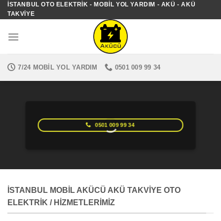
İSTANBUL OTO ELEKTRIK - MOBIL YOL YARDIM - AKÜ - AKÜ
İçeriğe
TAKVIYE
atla
7/24 MOBIL YOL YARDIM
0501 009 99 34
0501 009 99 34
İSTANBUL MOBIL AKÜCÜ AKÜ TAKVIYE OTO
ELEKTRIK / HIZMETLERIMIZ