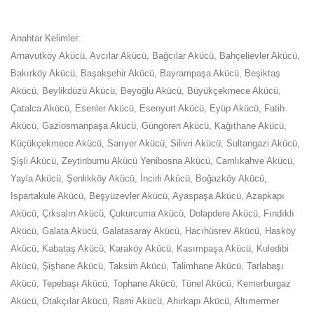
Anahtar Kelimler:
Arnavutköy Akücü, Avcılar Akücü, Bağcılar Akücü, Bahçelievler Akücü,
Bakırköy Akücü, Başakşehir Akücü, Bayrampaşa Akücü, Beşiktaş
Akücü, Beylikdüzü Akücü, Beyoğlu Akücü, Büyükçekmece Akücü,
Çatalca Akücü, Esenler Akücü, Esenyurt Akücü, Eyüp Akücü, Fatih
Akücü, Gaziosmanpaşa Akücü, Güngören Akücü, Kağıthane Akücü,
Küçükçekmece Akücü, Sarıyer Akücü, Silivri Akücü, Sultangazi Akücü,
Şişli Akücü, Zeytinburnu Akücü Yenibosna Akücü, Camlıkahve Akücü,
Yayla Akücü, Şenlikköy Akücü‎, İncirli Akücü, Boğazköy Akücü,
Ispartakule Akücü, Beşyüzevler Akücü, Ayaspaşa Akücü, Azapkapı
Akücü, Çıksalın Akücü, Çukurcuma Akücü, Dolapdere Akücü, Fındıklı
Akücü, Galata Akücü, Galatasaray Akücü, Hacıhüsrev Akücü, Hasköy
Akücü, Kabataş Akücü, Karaköy Akücü, Kasımpaşa Akücü, Kuledibi
Akücü, Şişhane Akücü, Taksim Akücü, Talimhane Akücü, Tarlabaşı
Akücü, Tepebaşı Akücü, Tophane Akücü, Tünel Akücü, Kemerburgaz
Akücü, Otakçılar Akücü, Rami Akücü, Ahırkapı Akücü, Altımermer