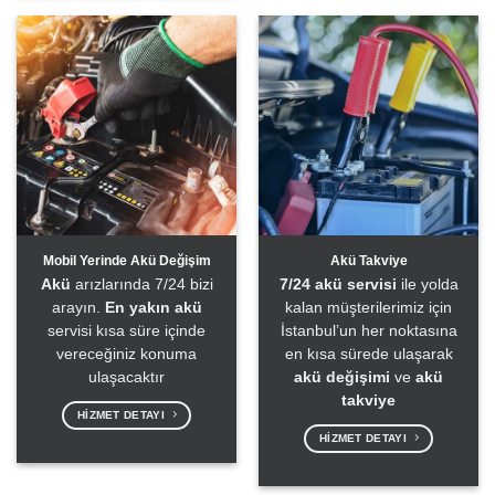
Mobil Yerinde Akü Değişim
Akü Takviye
Akü
arızlarında 7/24 bizi
7/24 akü servisi
ile yolda
arayın.
En yakın akü
kalan müşterilerimiz için
servisi kısa süre içinde
İstanbul’un her noktasına
vereceğiniz konuma
en kısa sürede ulaşarak
ulaşacaktır
akü değişimi
ve
akü
takviye
HIZMET DETAYI
HIZMET DETAYI