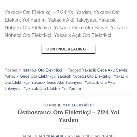
Yakacık Oto Elektrikçi – 7/24 Yol Yardım, Yakacık Oto
Elektrik Yol Yardım, Yakacık Akü Takviyesi, Yakacık
Nöbetçi Oto Elektrikçi, Yakacık Gece Akü Servis, Yakacık
Nöbetçi Oto Elektrikçi, Yakacık Açık Oto Elektrikçi
CONTINUE READING
→
Posted in
İstanbul Oto Elektrikçi
|
Tagged
Yakacik Gece Akü Servis
,
Yakacik Gece Oto Elektrikçi
,
Yakacik Nöbetçi Oto Elektrikçi
,
Yakacik
Oto Elektrikçi
,
Yakacık Gece Akü Takviyesi
,
Yakacık Oto Akü
Takviyesi
,
Yakacık Oto Elektrik Yol Yardım
İSTANBUL OTO ELEKTRIKÇI
Üstbostancı Oto Elektrikçi – 7/24 Yol
Yardım
TARAFINDAN
26 ARALIK 2025
TARIHINDE YAYINLANDI