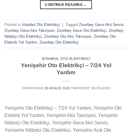
CONTINUE READING
→
Posted in
İstanbul Oto Elektrikçi
|
Tagged
Ziverbey Gece Akü Servis
,
Ziverbey Gece Akü Takviyesi
,
Ziverbey Gece Oto Elektrikçi
,
Ziverbey
Nöbetçi Oto Elektrikçi
,
Ziverbey Oto Akü Takviyesi
,
Ziverbey Oto
Elektrik Yol Yardım
,
Ziverbey Oto Elektrikçi
İSTANBUL OTO ELEKTRIKÇI
Yenişehir Oto Elektrikçi – 7/24 Yol
Yardım
TARAFINDAN
26 ARALIK 2025
TARIHINDE YAYINLANDI
Yenişehir Oto Elektrikçi – 7/24 Yol Yardım, Yenişehir Oto
Elektrik Yol Yardım, Yenişehir Akü Takviyesi, Yenişehir
Nöbetçi Oto Elektrikçi, Yenişehir Gece Akü Servis,
Yenişehir Nöbetçi Oto Elektrikçi, Yenişehir Açık Oto