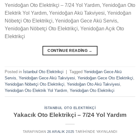
Yenidoğan Oto Elektrikçi – 7/24 Yol Yardım, Yenidoğan Oto
Elektrik Yol Yardım, Yenidoğan Akü Takviyesi, Yenidoğan
Nöbetçi Oto Elektrikçi, Yenidoğan Gece Akü Servis,
Yenidoğan Nöbetçi Oto Elektrikçi, Yenidoğan Açık Oto
Elektrikçi
CONTINUE READING
→
Posted in
İstanbul Oto Elektrikçi
|
Tagged
Yenidoğan Gece Akü
Servis
,
Yenidoğan Gece Akü Takviyesi
,
Yenidoğan Gece Oto Elektrikçi
,
Yenidoğan Nöbetçi Oto Elektrikçi
,
Yenidoğan Oto Akü Takviyesi
,
Yenidoğan Oto Elektrik Yol Yardım
,
Yenidoğan Oto Elektrikçi
İSTANBUL OTO ELEKTRIKÇI
Yakacık Oto Elektrikçi – 7/24 Yol Yardım
TARAFINDAN
26 ARALIK 2025
TARIHINDE YAYINLANDI