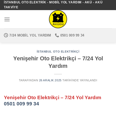
İSTANBUL OTO ELEKTRIK - MOBIL YOL YARDIM - AKÜ - AKÜ
İçeriğe
TAKVIYE
atla
7/24 MOBIL YOL YARDIM
0501 009 99 34
İSTANBUL OTO ELEKTRIKÇI
Yenişehir Oto Elektrikçi – 7/24 Yol
Yardım
TARAFINDAN
26 ARALIK 2025
TARIHINDE YAYINLANDI
Yenişehir Oto Elektrikçi – 7/24 Yol Yardım
0501 009 99 34