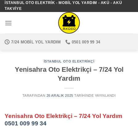
İSTANBUL OTO ELEKTRIK - MOBIL YOL YARDIM - AKÜ - AKÜ
İçeriğe
TAKVIYE
atla
7/24 MOBIL YOL YARDIM
0501 009 99 34
İSTANBUL OTO ELEKTRIKÇI
Yenisahra Oto Elektrikçi – 7/24 Yol
Yardım
TARAFINDAN
26 ARALIK 2025
TARIHINDE YAYINLANDI
Yenisahra Oto Elektrikçi – 7/24 Yol Yardım
0501 009 99 34