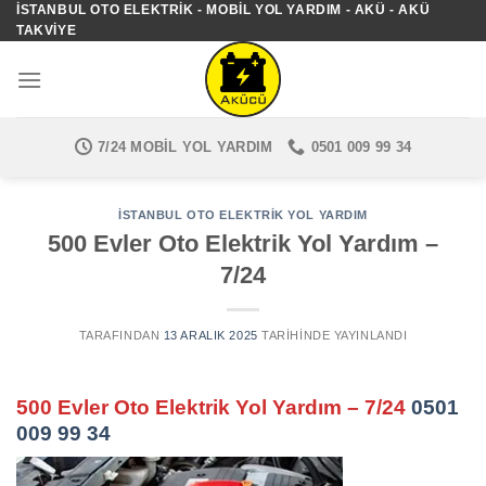
İSTANBUL OTO ELEKTRIK - MOBIL YOL YARDIM - AKÜ - AKÜ
İçeriğe
TAKVIYE
atla
7/24 MOBIL YOL YARDIM
0501 009 99 34
İSTANBUL OTO ELEKTRIK YOL YARDIM
500 Evler Oto Elektrik Yol Yardım –
7/24
TARAFINDAN
13 ARALIK 2025
TARIHINDE YAYINLANDI
500 Evler Oto Elektrik Yol Yardım – 7/24
0501
009 99 34