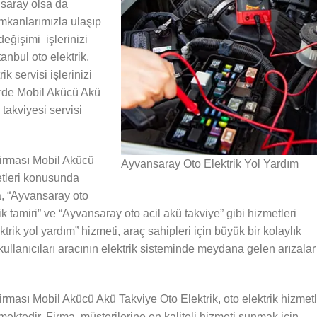
saray olsa da
mkanlarımızla ulaşıp
değişimi işlerinizi
anbul oto elektrik,
k servisi işlerinizi
irde Mobil Akücü Akü
 takviyesi servisi
irması Mobil Akücü
Ayvansaray Oto Elektrik Yol Yardım
etleri konusunda
a, “Ayvansaray oto
ik tamiri” ve “Ayvansaray oto acil akü takviye” gibi hizmetleri
rik yol yardım” hizmeti, araç sahipleri için büyük bir kolaylık
ullanıcıları aracının elektrik sisteminde meydana gelen arızalar
rması Mobil Akücü Akü Takviye Oto Elektrik, oto elektrik hizmetl
ektedir. Firma, müşterilerine en kaliteli hizmeti sunmak için