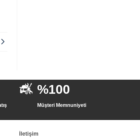
%100
tış
Müşteri Memnuniyeti
İletişim