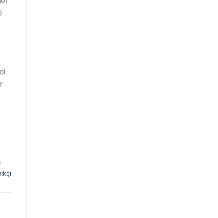
met
o
ol
r
r
ikçi