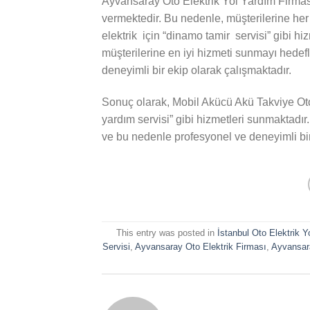
Ayvansaray Oto Elektrik Yol Yardım Firmas
vermektedir. Bu nedenle, müşterilerine he
elektrik için “dinamo tamir servisi” gibi h
müşterilerine en iyi hizmeti sunmayı hedef
deneyimli bir ekip olarak çalışmaktadır.
Sonuç olarak, Mobil Akücü Akü Takviye Oto E
yardım servisi” gibi hizmetleri sunmaktadır
ve bu nedenle profesyonel ve deneyimli bir
This entry was posted in
İstanbul Oto Elektrik Y
Servisi
,
Ayvansaray Oto Elektrik Firması
,
Ayvansara