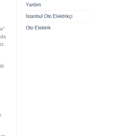
Yardım
İstanbul Oto Elektrikçi
Oto Elektrik
ye”
nda
iz.
ip
k