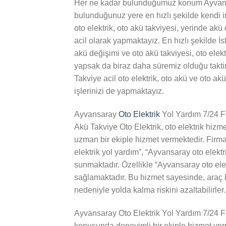
Her ne kadar bulunduğumuz konum Ayvan
bulunduğunuz yere en hızlı şekilde kendi i
oto elektrik, oto akü takviyesi, yerinde akü 
acil olarak yapmaktayız. En hızlı şekilde İst
akü değişimi ve oto akü takviyesi, oto elektri
yapsak da biraz daha süremiz olduğu takt
Takviye acil oto elektrik, oto akü ve oto akü
işlerinizi de yapmaktayız.
Ayvansaray
Oto Elektrik
Yol Yardım 7/24 F
Akü Takviye Oto Elektrik, oto elektrik hizm
uzman bir ekiple hizmet vermektedir. Firm
elektrik yol yardım”, “Ayvansaray oto elektr
sunmaktadır. Özellikle “Ayvansaray oto elekt
sağlamaktadır. Bu hizmet sayesinde, araç k
nedeniyle yolda kalma riskini azaltabilirler.
Ayvansaray Oto Elektrik Yol Yardım 7/24 Fi
konusunda deneyimli bir ekiple hizmet verm