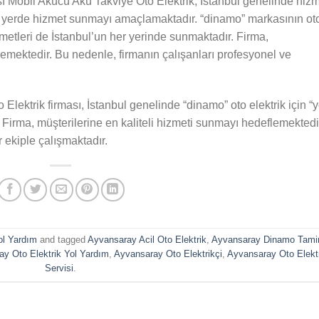
ı Mobil Akücü Akü Takviye Oto Elektrik, İstanbul genelinde hiz
r yerde hizmet sunmayı amaçlamaktadır. “dinamo” markasının ot
izmetleri de İstanbul’un her yerinde sunmaktadır. Firma,
lemektedir. Bu nedenle, firmanın çalışanları profesyonel ve
lektrik firması, İstanbul genelinde “dinamo” oto elektrik için “y
. Firma, müşterilerine en kaliteli hizmeti sunmayı hedeflemektedi
 ekiple çalışmaktadır.
ol Yardım
and tagged
Ayvansaray Acil Oto Elektrik
,
Ayvansaray Dinamo Tami
y Oto Elektrik Yol Yardım
,
Ayvansaray Oto Elektrikçi
,
Ayvansaray Oto Elektr
Servisi
.