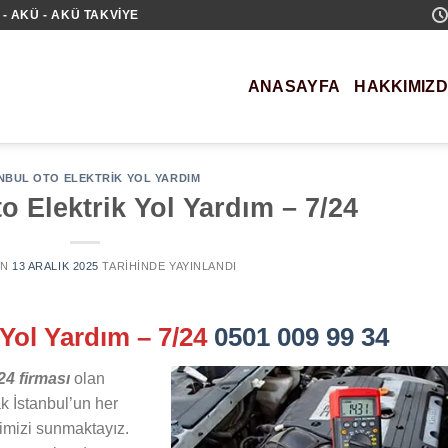
- AKÜ - AKÜ TAKVIYE
ANASAYFA
HAKKIMIZ
NBUL OTO ELEKTRIK YOL YARDIM
 Elektrik Yol Yardım – 7/24
AN
13 ARALIK 2025
TARIHINDE YAYINLANDI
 Yol Yardım – 7/24
0501 009 99 34
24 firması
olan
k İstanbul’un her
rimizi sunmaktayız.