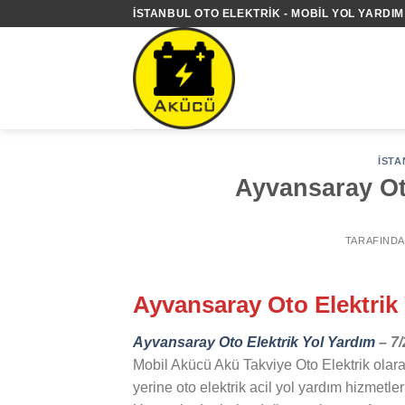
İçeriğe
İSTANBUL OTO ELEKTRIK - MOBIL YOL YARDIM 
atla
İSTA
Ayvansaray Oto
TARAFIND
Ayvansaray Oto Elektrik
Ayvansaray Oto Elektrik Yol Yardım
– 7/
Mobil Akücü Akü Takviye Oto Elektrik olara
yerine oto elektrik acil yol yardım hizmetle