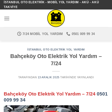
İSTANBUL OTO ELEKTRIK - MOBIL YOL YARDIM - AKÜ - AKÜ
İçeriğe
TAKVIYE
atla
7/24 MOBIL YOL YARDIM
0501 009 99 34
İSTANBUL OTO ELEKTRIK YOL YARDIM
Bahçeköy Oto Elektrik Yol Yardım –
7/24
TARAFINDAN
13 ARALIK 2025
TARIHINDE YAYINLANDI
Bahçeköy Oto Elektrik Yol Yardım – 7/24
0501
009 99 34