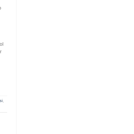
o
ol
r
si
,