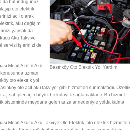
a da bulunduğunuz
laşıp oto elektrik,
rinizi acil olarak
lektrik, akü değişimi
lerinizi yapsak da
Akücü Akü Takviye
i servisi işlerinizi de
ması Mobil Akücü Akü
Basınköy Oto Elektrik Yol Yardım
eri konusunda uzman
köy oto elektrik yol
Basınköy oto acil akü takviye” gibi hizmetleri sunmaktadır. Özelli
araç sahipleri için büyük bir kolaylık sağlamaktadır. Bu hizmet
ktrik sisteminde meydana gelen arızalar nedeniyle yolda kalma
sı Mobil Akücü Akü Takviye Oto Elektrik, oto elektrik hizmetleri
ektedir. Firma, müşterilerine en kaliteli hizmeti sunmak için