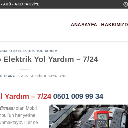
- AKÜ - AKÜ TAKVIYE
ANASAYFA
HAKKIMIZ
NBUL OTO ELEKTRIK YOL YARDIM
Elektrik Yol Yardım – 7/24
AN
13 ARALIK 2025
TARIHINDE YAYINLANDI
l Yardım – 7/24
0501 009 99 34
firması
olan Mobil
nbul’un her yerine
 sunmaktayız. Her ne