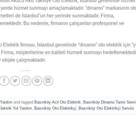
Mobil Akücü Akü Takviye Oto Elektrik, İstanbul genelinde hizmet
r yerde hizmet sunmayı amaçlamaktadır. “dinamo” markasının ot
izmetleri de İstanbul’un her yerinde sunmaktadır. Firma,
lemektedir. Bu nedenle, firmanın çalışanları profesyonel ve
lektrik firması, İstanbul genelinde “dinamo” oto elektrik için “y
. Firma, müşterilerine en kaliteli hizmeti sunmayı hedeflemektedi
 ekiple çalışmaktadır.
l Yardım
and tagged
Basınköy Acil Oto Elektrik
,
Basınköy Dinamo Tamir Servi
lektrik Yol Yardım
,
Basınköy Oto Elektrikçi
,
Basınköy Oto Elektrikçi Servisi
.