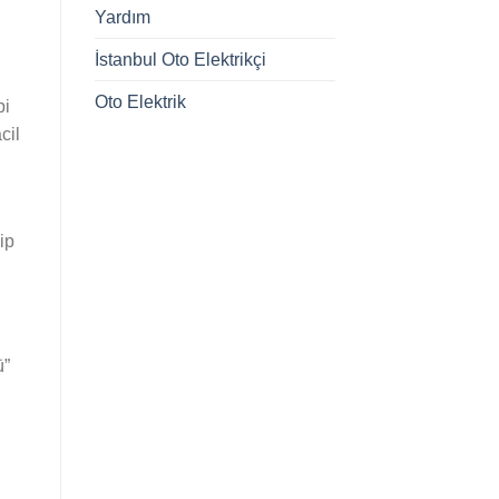
Yardım
İstanbul Oto Elektrikçi
Oto Elektrik
bi
cil
ip
ü”