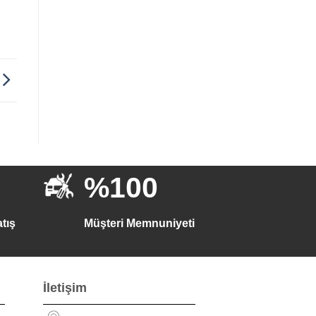
%100
tış
Müşteri Memnuniyeti
İletişim