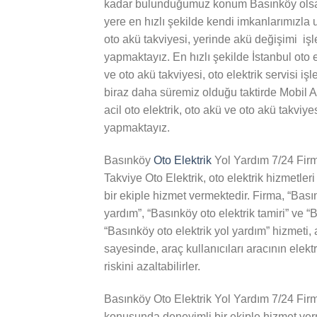
kadar bulunduğumuz konum Basınköy ols
yere en hızlı şekilde kendi imkanlarımızla u
oto akü takviyesi, yerinde akü değişimi işle
yapmaktayız. En hızlı şekilde İstanbul oto e
ve oto akü takviyesi, oto elektrik servisi iş
biraz daha süremiz olduğu taktirde Mobil 
acil oto elektrik, oto akü ve oto akü takviyes
yapmaktayız.
Basınköy
Oto Elektrik
Yol Yardım 7/24 Fir
Takviye Oto Elektrik, oto elektrik hizmetl
bir ekiple hizmet vermektedir. Firma, “Basın
yardım”, “Basınköy oto elektrik tamiri” ve “
“Basınköy oto elektrik yol yardım” hizmeti, 
sayesinde, araç kullanıcıları aracının ele
riskini azaltabilirler.
Basınköy Oto Elektrik Yol Yardım 7/24 Firma
konusunda deneyimli bir ekiple hizmet verm