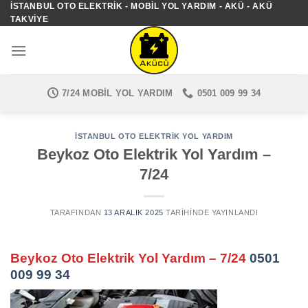
İSTANBUL OTO ELEKTRIK - MOBIL YOL YARDIM - AKÜ - AKÜ
İçeriğe
TAKVIYE
atla
7/24 MOBIL YOL YARDIM
0501 009 99 34
İSTANBUL OTO ELEKTRIK YOL YARDIM
Beykoz Oto Elektrik Yol Yardım –
7/24
TARAFINDAN
13 ARALIK 2025
TARIHINDE YAYINLANDI
Beykoz Oto Elektrik Yol Yardım – 7/24
0501
009 99 34