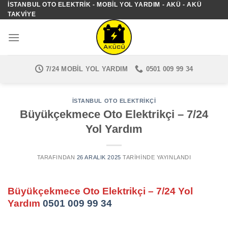
İSTANBUL OTO ELEKTRIK - MOBIL YOL YARDIM - AKÜ - AKÜ
İçeriğe
TAKVIYE
atla
7/24 MOBIL YOL YARDIM
0501 009 99 34
İSTANBUL OTO ELEKTRIKÇI
Büyükçekmece Oto Elektrikçi – 7/24
Yol Yardım
TARAFINDAN
26 ARALIK 2025
TARIHINDE YAYINLANDI
Büyükçekmece Oto Elektrikçi – 7/24 Yol
Yardım
0501 009 99 34