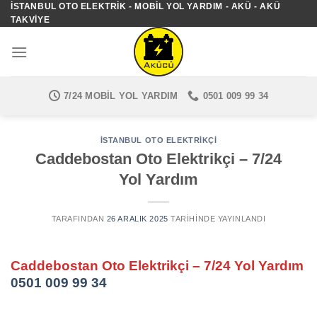
İSTANBUL OTO ELEKTRIK - MOBIL YOL YARDIM - AKÜ - AKÜ
İçeriğe
TAKVIYE
atla
7/24 MOBIL YOL YARDIM
0501 009 99 34
İSTANBUL OTO ELEKTRIKÇI
Caddebostan Oto Elektrikçi – 7/24
Yol Yardım
TARAFINDAN
26 ARALIK 2025
TARIHINDE YAYINLANDI
Caddebostan Oto Elektrikçi – 7/24 Yol Yardım
0501 009 99 34