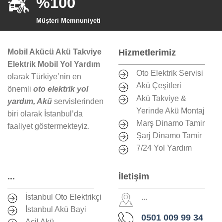
%100
Müşteri Memnuniyeti
Mobil Akücü Akü Takviye
Hizmetlerimiz
Elektrik Mobil Yol Yardım
Oto Elektrik Servisi
olarak Türkiye’nin en
Akü Çeşitleri
önemli
oto elektrik yol
Akü Takviye &
yardım, Akü
servislerinden
Yerinde Akü Montaj
biri olarak İstanbul’da
Marş Dinamo Tamir
faaliyet göstermekteyiz.
Şarj Dinamo Tamir
7/24 Yol Yardım
...
İletişim
İstanbul Oto Elektrikçi
...
İstanbul Akü Bayi
0501 009 99 34
Acil Akü