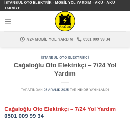
İSTANBUL OTO ELEKTRIK - MOBIL YOL YARDIM - AKÜ - AKÜ
İçeriğe
TAKVIYE
atla
7/24 MOBIL YOL YARDIM
0501 009 99 34
İSTANBUL OTO ELEKTRIKÇI
Cağaloğlu Oto Elektrikçi – 7/24 Yol
Yardım
TARAFINDAN
26 ARALIK 2025
TARIHINDE YAYINLANDI
Cağaloğlu Oto Elektrikçi – 7/24 Yol Yardım
0501 009 99 34