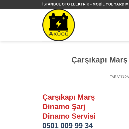
İçeriğe
İSTANBUL OTO ELEKTRIK - MOBIL YOL YARDIM 
atla
Çarşıkapı Marş
TARAFIND
Çarşıkapı Marş
Dinamo Şarj
Dinamo Servisi
0501 009 99 34