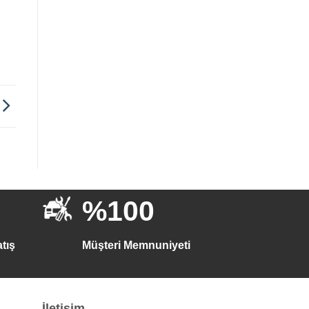
%100
tış
Müşteri Memnuniyeti
İletişim