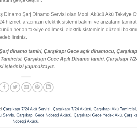
atını gerçekleştirir.
ş Dinamo Şarj Dinamo Servisi olan Mobil Akücü Akü Takviye O
24 hizmet, aracınızın elektrik sistemi bakımı ve arızaların tamirat
sünün her an takviye edilmesi, elektrik sisteminin düzenli bakım
 edebilirsiniz.
Şarj dinamo tamiri, Çarşıkapı Gece açık dinamocu, Çarşıkap
amircisi, Çarşıkapı Gece Açık Dinamo tamiri, Çarşıkapı 7/2
 işlerinizi yapmaktayız.
ed
Çarşıkapı 7/24 Akü Servisi
,
Çarşıkapı 7/24 Akücü
,
Çarşıkapı Akü Tamircisi
,
ü Servis
,
Çarşıkapı Gece Nöbetçi Akücü
,
Çarşıkapı Gece Yedek Akü
,
Çarşık
Nöbetçi Akücü
.