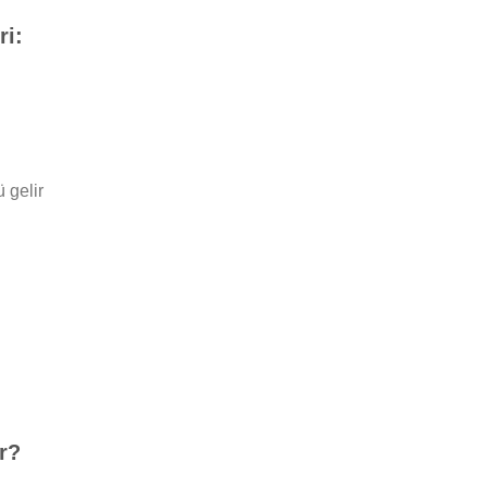
ri:
 gelir
r?