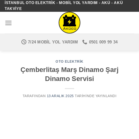
İSTANBUL OTO ELEKTRIK - MOBIL YOL YARDIM - AKÜ - AKÜ
İçeriğe
TAKVIYE
atla
7/24 MOBIL YOL YARDIM
0501 009 99 34
OTO ELEKTRIK
Çemberlitaş Marş Dinamo Şarj
Dinamo Servisi
TARAFINDAN
13 ARALIK 2025
TARIHINDE YAYINLANDI