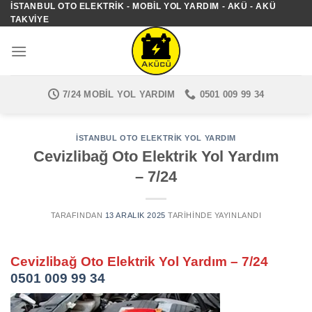
İSTANBUL OTO ELEKTRIK - MOBIL YOL YARDIM - AKÜ - AKÜ
İçeriğe
TAKVIYE
atla
7/24 MOBIL YOL YARDIM
0501 009 99 34
İSTANBUL OTO ELEKTRIK YOL YARDIM
Cevizlibağ Oto Elektrik Yol Yardım
– 7/24
TARAFINDAN
13 ARALIK 2025
TARIHINDE YAYINLANDI
Cevizlibağ Oto Elektrik Yol Yardım – 7/24
0501 009 99 34