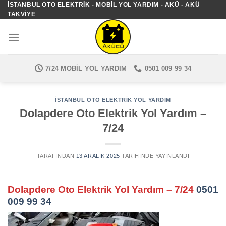
İSTANBUL OTO ELEKTRIK - MOBIL YOL YARDIM - AKÜ - AKÜ
İçeriğe
TAKVIYE
atla
7/24 MOBIL YOL YARDIM
0501 009 99 34
İSTANBUL OTO ELEKTRIK YOL YARDIM
Dolapdere Oto Elektrik Yol Yardım –
7/24
TARAFINDAN
13 ARALIK 2025
TARIHINDE YAYINLANDI
Dolapdere Oto Elektrik Yol Yardım – 7/24
0501
009 99 34