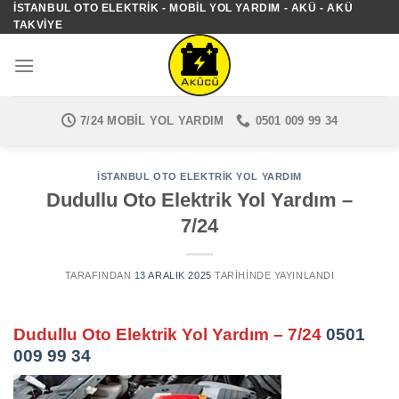
İSTANBUL OTO ELEKTRIK - MOBIL YOL YARDIM - AKÜ - AKÜ
İçeriğe
TAKVIYE
atla
7/24 MOBIL YOL YARDIM
0501 009 99 34
İSTANBUL OTO ELEKTRIK YOL YARDIM
Dudullu Oto Elektrik Yol Yardım –
7/24
TARAFINDAN
13 ARALIK 2025
TARIHINDE YAYINLANDI
Dudullu Oto Elektrik Yol Yardım – 7/24
0501
009 99 34