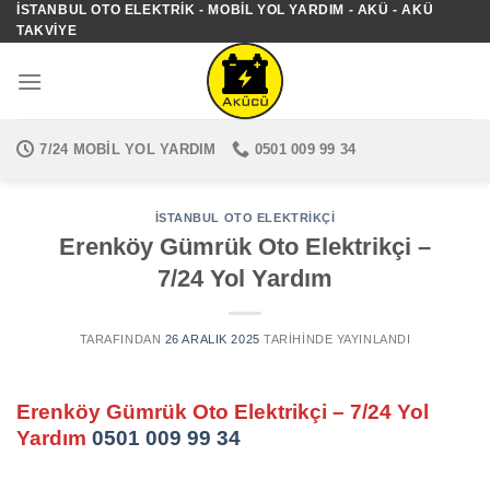
İSTANBUL OTO ELEKTRIK - MOBIL YOL YARDIM - AKÜ - AKÜ
İçeriğe
TAKVIYE
atla
7/24 MOBIL YOL YARDIM
0501 009 99 34
İSTANBUL OTO ELEKTRIKÇI
Erenköy Gümrük Oto Elektrikçi –
7/24 Yol Yardım
TARAFINDAN
26 ARALIK 2025
TARIHINDE YAYINLANDI
Erenköy Gümrük Oto Elektrikçi – 7/24 Yol
Yardım
0501 009 99 34