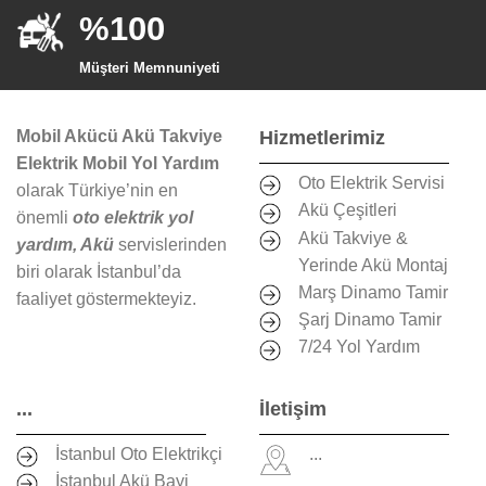
%100
Müşteri Memnuniyeti
Mobil Akücü Akü Takviye
Hizmetlerimiz
Elektrik Mobil Yol Yardım
Oto Elektrik Servisi
olarak Türkiye’nin en
Akü Çeşitleri
önemli
oto elektrik yol
Akü Takviye &
yardım, Akü
servislerinden
Yerinde Akü Montaj
biri olarak İstanbul’da
Marş Dinamo Tamir
faaliyet göstermekteyiz.
Şarj Dinamo Tamir
7/24 Yol Yardım
...
İletişim
İstanbul Oto Elektrikçi
...
İstanbul Akü Bayi