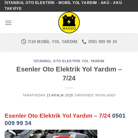
İSTANBUL OTO ELEKTRIK - MOBIL YOL YARDIM - AKÜ - AKÜ
İçeriğe
TAKVIYE
atla
7/24 MOBIL YOL YARDIM
0501 009 99 34
İSTANBUL OTO ELEKTRIK YOL YARDIM
Esenler Oto Elektrik Yol Yardım –
7/24
TARAFINDAN
13 ARALIK 2025
TARIHINDE YAYINLANDI
Esenler Oto Elektrik Yol Yardım – 7/24
0501
009 99 34