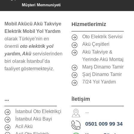
Müşteri Memnuniyeti
Mobil Akücü Akü Takviye
Hizmetlerimiz
Elektrik Mobil Yol Yardım
Oto Elektrik Servisi
olarak Türkiye’nin en
Akü Çeşitleri
önemli
oto elektrik yol
Akü Takviye &
yardım, Akü
servislerinden
Yerinde Akü Montaj
biri olarak İstanbul’da
Marş Dinamo Tamir
faaliyet göstermekteyiz.
Şarj Dinamo Tamir
7/24 Yol Yardım
...
İletişim
İstanbul Oto Elektrikçi
...
İstanbul Akü Bayi
0501 009 99 34
Acil Akü