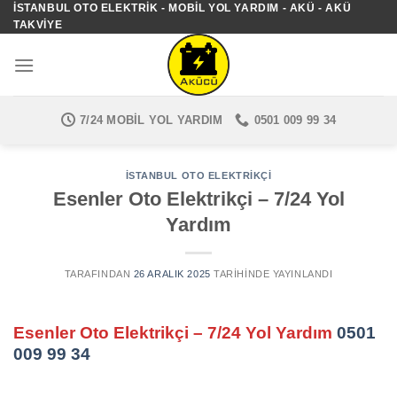
İSTANBUL OTO ELEKTRIK - MOBIL YOL YARDIM - AKÜ - AKÜ
İçeriğe
TAKVIYE
atla
7/24 MOBIL YOL YARDIM
0501 009 99 34
İSTANBUL OTO ELEKTRIKÇI
Esenler Oto Elektrikçi – 7/24 Yol
Yardım
TARAFINDAN
26 ARALIK 2025
TARIHINDE YAYINLANDI
Esenler Oto Elektrikçi – 7/24 Yol Yardım
0501
009 99 34