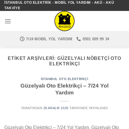
İSTANBUL OTO ELEKTRIK - MOBIL YOL YARDIM - AKÜ - AKÜ
İçeriğe
TAKVIYE
atla
7/24 MOBIL YOL YARDIM
0501 009 99 34
ETIKET ARŞIVLERI:
GÜZELYALI NÖBETÇI OTO
ELEKTRIKÇI
İSTANBUL OTO ELEKTRIKÇI
Güzelyalı Oto Elektrikçi – 7/24 Yol
Yardım
TARAFINDAN
26 ARALIK 2025
TARIHINDE YAYINLANDI
Güzelyalı Oto Elektrikçi – 7/24 Yol Yardım, Güzelyalı Oto