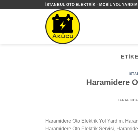
İçeriğe
İSTANBUL OTO ELEKTRIK - MOBIL YOL YARDIM 
atla
ETIK
İSTA
Haramidere Ot
TARAFIND
Haramidere Oto Elektrik Yol Yardım, Haram
Haramidere Oto Elektrik Servisi, Haramider