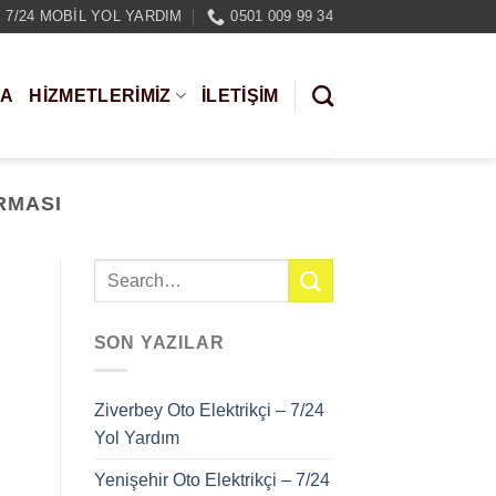
7/24 MOBIL YOL YARDIM
0501 009 99 34
DA
HIZMETLERIMIZ
İLETİŞİM
RMASI
SON YAZILAR
Ziverbey Oto Elektrikçi – 7/24
Yol Yardım
Yenişehir Oto Elektrikçi – 7/24