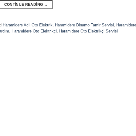
CONTINUE READING
→
ed
Haramidere Acil Oto Elektrik
,
Haramidere Dinamo Tamir Servisi
,
Haramider
ardım
,
Haramidere Oto Elektrikçi
,
Haramidere Oto Elektrikçi Servisi