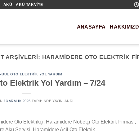
- AKÜ - AKÜ TAKVIYE
ANASAYFA
HAKKIMIZ
ET ARŞIVLERI:
HARAMIDERE OTO ELEKTRIK FI
NBUL OTO ELEKTRIK YOL YARDIM
o Elektrik Yol Yardım – 7/24
AN
13 ARALIK 2025
TARIHINDE YAYINLANDI
idere Oto Elektrikçi, Haramidere Nöbetçi Oto Elektrik Firması,
e Akü Servisi, Haramidere Acil Oto Elektrik