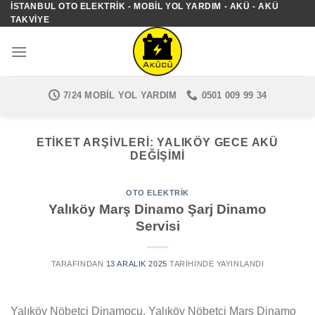
İSTANBUL OTO ELEKTRIK - MOBIL YOL YARDIM - AKÜ - AKÜ
İçeriğe
TAKVIYE
atla
7/24 MOBIL YOL YARDIM
0501 009 99 34
ETIKET ARŞIVLERI:
YALIKÖY GECE AKÜ
DEĞIŞIMI
OTO ELEKTRIK
Yalıköy Marş Dinamo Şarj Dinamo
Servisi
TARAFINDAN
13 ARALIK 2025
TARIHINDE YAYINLANDI
Yalıköy Nöbetçi Dinamocu, Yalıköy Nöbetçi Marş Dinamo