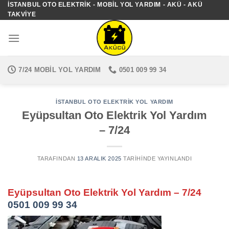
İSTANBUL OTO ELEKTRIK - MOBIL YOL YARDIM - AKÜ - AKÜ
İçeriğe
TAKVIYE
atla
7/24 MOBIL YOL YARDIM
0501 009 99 34
İSTANBUL OTO ELEKTRIK YOL YARDIM
Eyüpsultan Oto Elektrik Yol Yardım
– 7/24
TARAFINDAN
13 ARALIK 2025
TARIHINDE YAYINLANDI
Eyüpsultan Oto Elektrik Yol Yardım – 7/24
0501 009 99 34