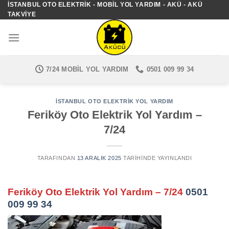
İSTANBUL OTO ELEKTRIK - MOBIL YOL YARDIM - AKÜ - AKÜ
İçeriğe
TAKVIYE
atla
7/24 MOBIL YOL YARDIM
0501 009 99 34
İSTANBUL OTO ELEKTRIK YOL YARDIM
Feriköy Oto Elektrik Yol Yardım –
7/24
TARAFINDAN
13 ARALIK 2025
TARIHINDE YAYINLANDI
Feriköy Oto Elektrik Yol Yardım – 7/24
0501
009 99 34