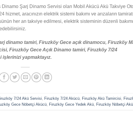
ş Dinamo Şarj Dinamo Servisi olan Mobil Akücü Akü Takviye Ot
24 hizmet, aracınızın elektrik sistemi bakımı ve arızaların tamirat
sünün her an takviye edilmesi, elektrik sisteminin düzenli bakım
 edebilirsiniz.
rj dinamo tamiri, Firuzköy Gece açık dinamocu, Firuzköy M
isi, Firuzköy Gece Açık Dinamo tamiri, Firuzköy 7/24
işlerinizi yapmaktayız.
iruzköy 7/24 Akü Servisi
,
Firuzköy 7/24 Akücü
,
Firuzköy Akü Tamircisi
,
Firuz
ruzköy Gece Nöbetçi Akücü
,
Firuzköy Gece Yedek Akü
,
Firuzköy Nöbetçi Ak