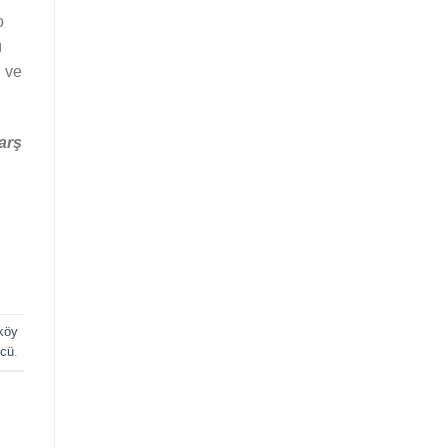
o
ı
ı ve
arş
köy
ücü
.