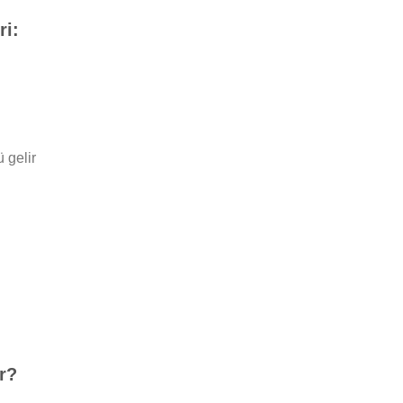
ri:
 gelir
r?