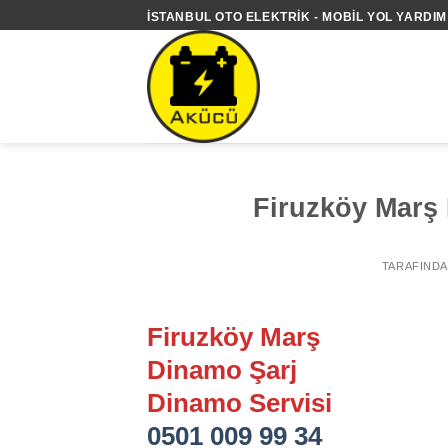
İçeriğe
İSTANBUL OTO ELEKTRIK - MOBIL YOL YARDIM 
atla
Firuzköy Marş
TARAFIND
Firuzköy Marş
Dinamo Şarj
Dinamo Servisi
0501 009 99 34