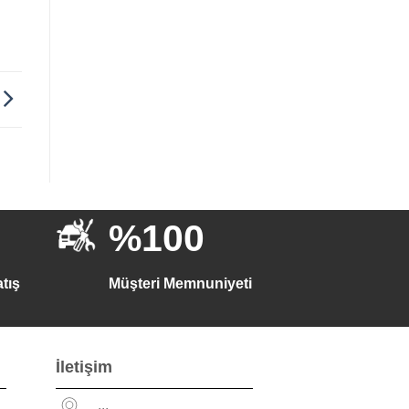
%100
tış
Müşteri Memnuniyeti
İletişim
...