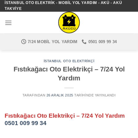
İSTANBUL OTO ELEKTRIK - MOBIL YOL YARDIM - AKÜ - AKÜ
İçeriğe
TAKVIYE
atla
7/24 MOBIL YOL YARDIM
0501 009 99 34
İSTANBUL OTO ELEKTRIKÇI
Fıstıkağacı Oto Elektrikçi – 7/24 Yol
Yardım
TARAFINDAN
26 ARALIK 2025
TARIHINDE YAYINLANDI
Fıstıkağacı Oto Elektrikçi – 7/24 Yol Yardım
0501 009 99 34