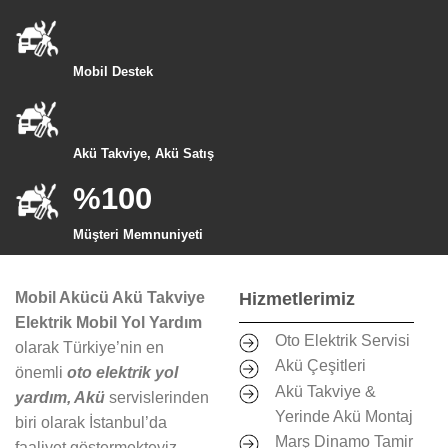
Mobil Destek
Akü Takviye, Akü Satış
%100
Müşteri Memnuniyeti
Mobil Akücü Akü Takviye
Hizmetlerimiz
Elektrik Mobil Yol Yardım
Oto Elektrik Servisi
olarak Türkiye’nin en
Akü Çeşitleri
önemli
oto elektrik yol
Akü Takviye &
yardım, Akü
servislerinden
Yerinde Akü Montaj
biri olarak İstanbul’da
Marş Dinamo Tamir
faaliyet göstermekteyiz.