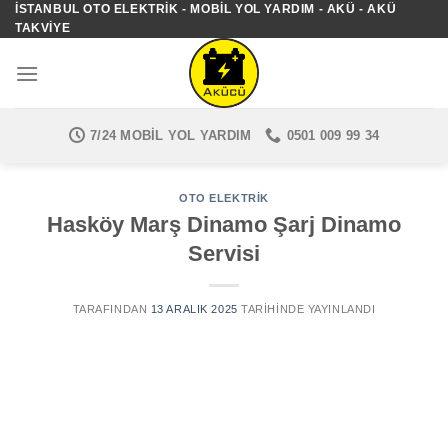
İSTANBUL OTO ELEKTRIK - MOBIL YOL YARDIM - AKÜ - AKÜ
İçeriğe
TAKVIYE
atla
7/24 MOBIL YOL YARDIM
0501 009 99 34
OTO ELEKTRIK
Hasköy Marş Dinamo Şarj Dinamo
Servisi
TARAFINDAN
13 ARALIK 2025
TARIHINDE YAYINLANDI