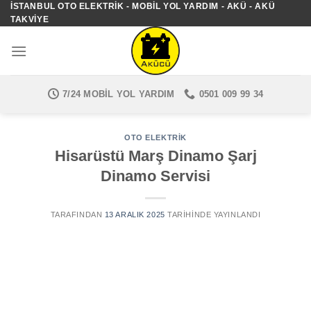
İSTANBUL OTO ELEKTRIK - MOBIL YOL YARDIM - AKÜ - AKÜ
İçeriğe
TAKVIYE
atla
7/24 MOBIL YOL YARDIM
0501 009 99 34
OTO ELEKTRIK
Hisarüstü Marş Dinamo Şarj
Dinamo Servisi
TARAFINDAN
13 ARALIK 2025
TARIHINDE YAYINLANDI