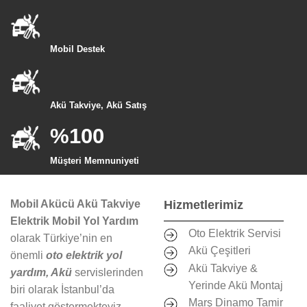
Mobil Destek
Akü Takviye, Akü Satış
%100
Müşteri Memnuniyeti
Mobil Akücü Akü Takviye
Hizmetlerimiz
Elektrik Mobil Yol Yardım
Oto Elektrik Servisi
olarak Türkiye’nin en
Akü Çeşitleri
önemli
oto elektrik yol
Akü Takviye &
yardım, Akü
servislerinden
Yerinde Akü Montaj
biri olarak İstanbul’da
Marş Dinamo Tamir
faaliyet göstermekteyiz.