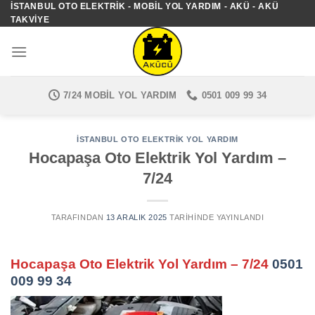
İSTANBUL OTO ELEKTRIK - MOBIL YOL YARDIM - AKÜ - AKÜ
İçeriğe
TAKVIYE
atla
7/24 MOBIL YOL YARDIM
0501 009 99 34
İSTANBUL OTO ELEKTRIK YOL YARDIM
Hocapaşa Oto Elektrik Yol Yardım –
7/24
TARAFINDAN
13 ARALIK 2025
TARIHINDE YAYINLANDI
Hocapaşa Oto Elektrik Yol Yardım – 7/24
0501
009 99 34