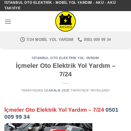
İSTANBUL OTO ELEKTRIK - MOBIL YOL YARDIM - AKÜ - AKÜ
İçeriğe
TAKVIYE
atla
7/24 MOBIL YOL YARDIM
0501 009 99 34
İSTANBUL OTO ELEKTRIK YOL YARDIM
İçmeler Oto Elektrik Yol Yardım –
7/24
TARAFINDAN
13 ARALIK 2025
TARIHINDE YAYINLANDI
İçmeler Oto Elektrik Yol Yardım – 7/24
0501
009 99 34