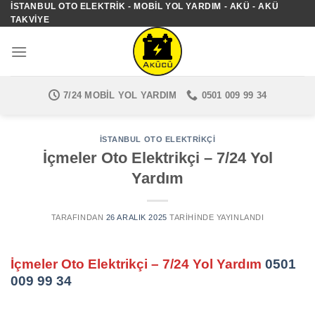
İSTANBUL OTO ELEKTRIK - MOBIL YOL YARDIM - AKÜ - AKÜ
İçeriğe
TAKVIYE
atla
7/24 MOBIL YOL YARDIM
0501 009 99 34
İSTANBUL OTO ELEKTRIKÇI
İçmeler Oto Elektrikçi – 7/24 Yol
Yardım
TARAFINDAN
26 ARALIK 2025
TARIHINDE YAYINLANDI
İçmeler Oto Elektrikçi – 7/24 Yol Yardım
0501
009 99 34