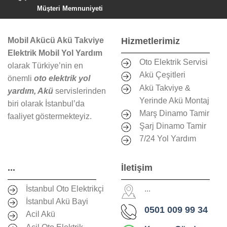
Müşteri Memnuniyeti
Mobil Akücü Akü Takviye
Hizmetlerimiz
Elektrik Mobil Yol Yardım
Oto Elektrik Servisi
olarak Türkiye’nin en
Akü Çeşitleri
önemli
oto elektrik yol
Akü Takviye &
yardım, Akü
servislerinden
Yerinde Akü Montaj
biri olarak İstanbul’da
Marş Dinamo Tamir
faaliyet göstermekteyiz.
Şarj Dinamo Tamir
7/24 Yol Yardım
...
İletişim
İstanbul Oto Elektrikçi
...
İstanbul Akü Bayi
0501 009 99 34
Acil Akü