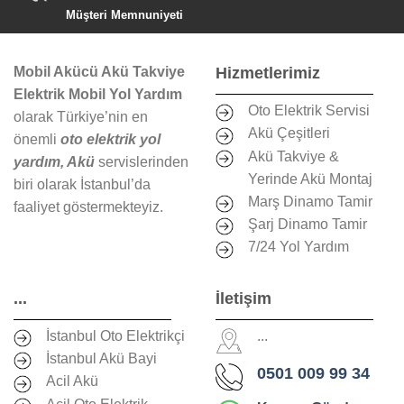
Müşteri Memnuniyeti
Mobil Akücü Akü Takviye
Hizmetlerimiz
Elektrik Mobil Yol Yardım
Oto Elektrik Servisi
olarak Türkiye’nin en
Akü Çeşitleri
önemli
oto elektrik yol
Akü Takviye &
yardım, Akü
servislerinden
Yerinde Akü Montaj
biri olarak İstanbul’da
Marş Dinamo Tamir
faaliyet göstermekteyiz.
Şarj Dinamo Tamir
7/24 Yol Yardım
...
İletişim
İstanbul Oto Elektrikçi
...
İstanbul Akü Bayi
0501 009 99 34
Acil Akü