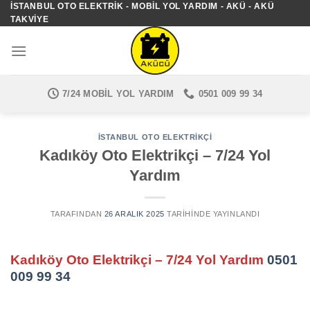
İSTANBUL OTO ELEKTRIK - MOBIL YOL YARDIM - AKÜ - AKÜ
İçeriğe
TAKVIYE
atla
7/24 MOBIL YOL YARDIM
0501 009 99 34
İSTANBUL OTO ELEKTRIKÇI
Kadıköy Oto Elektrikçi – 7/24 Yol
Yardım
TARAFINDAN
26 ARALIK 2025
TARIHINDE YAYINLANDI
Kadıköy Oto Elektrikçi – 7/24 Yol Yardım
0501
009 99 34