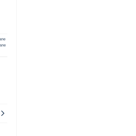
ane
ane