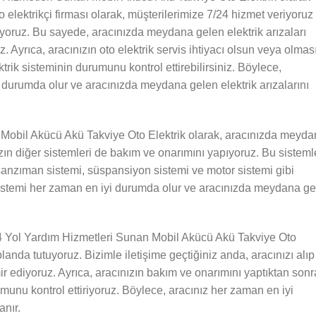
 elektrikçi firması olarak, müşterilerimize 7/24 hizmet veriyoruz
uyoruz. Bu sayede, aracınızda meydana gelen elektrik arızaları
 Ayrıca, aracınızın oto elektrik servis ihtiyacı olsun veya olmas
ktrik sisteminin durumunu kontrol ettirebilirsiniz. Böylece,
i durumda olur ve aracınızda meydana gelen elektrik arızalarını
 Mobil Akücü Akü Takviye Oto Elektrik olarak, aracınızda meyd
nızın diğer sistemleri de bakım ve onarımını yapıyoruz. Bu sisteml
 şanzıman sistemi, süspansiyon sistemi ve motor sistemi gibi
r sistemi her zaman en iyi durumda olur ve aracınızda meydana g
24 Yol Yardım Hizmetleri Sunan Mobil Akücü Akü Takviye Oto
landa tutuyoruz. Bizimle iletişime geçtiğiniz anda, aracınızı alıp
ir ediyoruz. Ayrıca, aracınızın bakım ve onarımını yaptıktan sonr
umunu kontrol ettiriyoruz. Böylece, aracınız her zaman en iyi
nır.