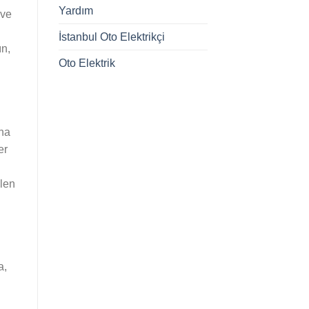
Yardım
 ve
İstanbul Oto Elektrikçi
ın,
Oto Elektrik
ana
er
elen
a,