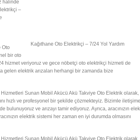
z halinde
ektrikçi –
e
Kağıthane Oto Elektrikçi – 7/24 Yol Yardım
e Oto
el bir oto
7/24 hizmet veriyoruz ve gece nöbetçi oto elektrikçi hizmeti de
gelen elektrik arızaları herhangi bir zamanda bize
 Hizmetleri Sunan Mobil Akücü Akü Takviye Oto Elektrik olarak,
nı hızlı ve profesyonel bir şekilde çözmekteyiz. Bizimle iletişim
inde bulunuyoruz ve arızayı tamir ediyoruz. Ayrıca, aracınızın elek
racınızın elektrik sistemi her zaman en iyi durumda olmasını
m Hizmetleri Sunan Mobil Akücü Akü Takviye Oto Elektrik olarak