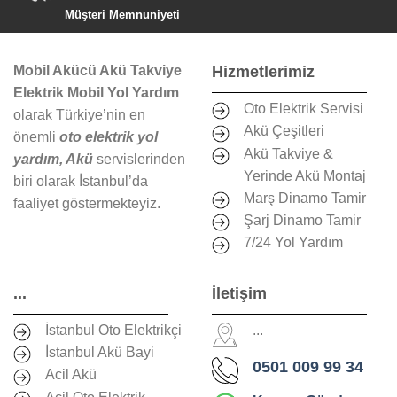
Müşteri Memnuniyeti
Mobil Akücü Akü Takviye
Hizmetlerimiz
Elektrik Mobil Yol Yardım
Oto Elektrik Servisi
olarak Türkiye’nin en
Akü Çeşitleri
önemli
oto elektrik yol
Akü Takviye &
yardım, Akü
servislerinden
Yerinde Akü Montaj
biri olarak İstanbul’da
Marş Dinamo Tamir
faaliyet göstermekteyiz.
Şarj Dinamo Tamir
7/24 Yol Yardım
...
İletişim
İstanbul Oto Elektrikçi
...
İstanbul Akü Bayi
0501 009 99 34
Acil Akü