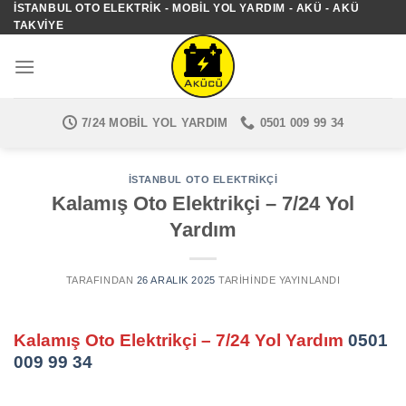
İSTANBUL OTO ELEKTRIK - MOBIL YOL YARDIM - AKÜ - AKÜ
İçeriğe
TAKVIYE
atla
7/24 MOBIL YOL YARDIM
0501 009 99 34
İSTANBUL OTO ELEKTRIKÇI
Kalamış Oto Elektrikçi – 7/24 Yol
Yardım
TARAFINDAN
26 ARALIK 2025
TARIHINDE YAYINLANDI
Kalamış Oto Elektrikçi – 7/24 Yol Yardım
0501
009 99 34