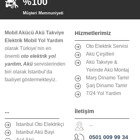
%100
Müşteri Memnuniyeti
Mobil Akücü Akü Takviye
Hizmetlerimiz
Elektrik Mobil Yol Yardım
Oto Elektrik Servisi
olarak Türkiye’nin en
Akü Çeşitleri
önemli
oto elektrik yol
Akü Takviye &
yardım, Akü
servislerinden
Yerinde Akü Montaj
biri olarak İstanbul’da
Marş Dinamo Tamir
faaliyet göstermekteyiz.
Şarj Dinamo Tamir
7/24 Yol Yardım
...
İletişim
İstanbul Oto Elektrikçi
...
İstanbul Akü Bayi
0501 009 99 34
Acil Akü