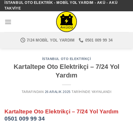
İSTANBUL OTO ELEKTRIK - MOBIL YOL YARDIM - AKÜ - AKÜ
İçeriğe
TAKVIYE
atla
7/24 MOBIL YOL YARDIM
0501 009 99 34
İSTANBUL OTO ELEKTRIKÇI
Kartaltepe Oto Elektrikçi – 7/24 Yol
Yardım
TARAFINDAN
26 ARALIK 2025
TARIHINDE YAYINLANDI
Kartaltepe Oto Elektrikçi – 7/24 Yol Yardım
0501 009 99 34