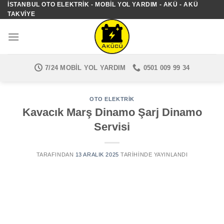
İSTANBUL OTO ELEKTRIK - MOBIL YOL YARDIM - AKÜ - AKÜ
İçeriğe
TAKVIYE
atla
7/24 MOBIL YOL YARDIM
0501 009 99 34
OTO ELEKTRIK
Kavacık Marş Dinamo Şarj Dinamo
Servisi
TARAFINDAN
13 ARALIK 2025
TARIHINDE YAYINLANDI