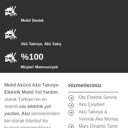
Mobil Destek
Akü Takviye, Akü Satış
%100
Müşteri Memnuniyeti
Mobil Akücü Akü Takviye
Hizmetlerimiz
Elektrik Mobil Yol Yardım
Oto Elektrik Servisi
olarak Türkiye’nin en
Akü Çeşitleri
önemli
oto elektrik yol
Akü Takviye &
yardım, Akü
servislerinden
Yerinde Akü Montaj
biri olarak İstanbul’da
Marş Dinamo Tamir
faaliyet göstermekteyiz.