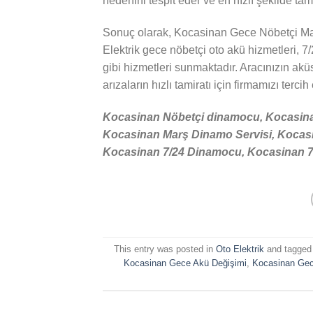
nedenini tespit eder ve en hızlı şekilde tamir
Sonuç olarak, Kocasinan Gece Nöbetçi Ma
Elektrik gece nöbetçi oto akü hizmetleri, 7/
gibi hizmetleri sunmaktadır. Aracınızın akü
arızaların hızlı tamiratı için firmamızı tercih
Kocasinan Nöbetçi dinamocu, Kocasina
Kocasinan Marş Dinamo Servisi, Kocasi
Kocasinan 7/24 Dinamocu, Kocasinan 7/2
This entry was posted in
Oto Elektrik
and tagge
Kocasinan Gece Akü Değişimi
,
Kocasinan Gec