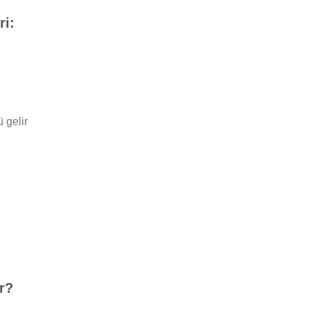
ri:
 gelir
r?