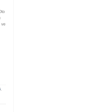
Oto
ı
ı ve
,
i
,