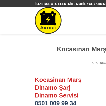
İçeriğe
İSTANBUL OTO ELEKTRIK - MOBIL YOL YARDIM 
atla
Kocasinan Marş
TARAFIND
Kocasinan Marş
Dinamo Şarj
Dinamo Servisi
0501 009 99 34