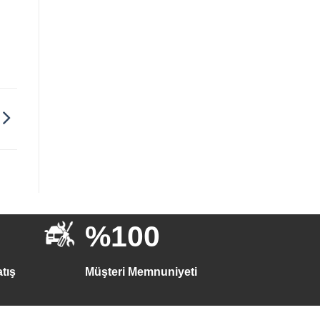
%100
tış
Müşteri Memnuniyeti