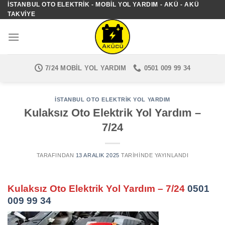
İSTANBUL OTO ELEKTRIK - MOBIL YOL YARDIM - AKÜ - AKÜ
İçeriğe
TAKVIYE
atla
7/24 MOBIL YOL YARDIM
0501 009 99 34
İSTANBUL OTO ELEKTRIK YOL YARDIM
Kulaksız Oto Elektrik Yol Yardım –
7/24
TARAFINDAN
13 ARALIK 2025
TARIHINDE YAYINLANDI
Kulaksız Oto Elektrik Yol Yardım – 7/24
0501
009 99 34