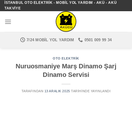
İSTANBUL OTO ELEKTRIK - MOBIL YOL YARDIM - AKÜ - AKÜ
İçeriğe
TAKVIYE
atla
7/24 MOBIL YOL YARDIM
0501 009 99 34
OTO ELEKTRIK
Nuruosmaniye Marş Dinamo Şarj
Dinamo Servisi
TARAFINDAN
13 ARALIK 2025
TARIHINDE YAYINLANDI