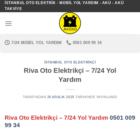
İSTANBUL OTO ELEKTRIK - MOBIL YOL YARDIM - AKÜ - AKÜ
İçeriğe
TAKVIYE
atla
7/24 MOBIL YOL YARDIM
0501 009 99 34
İSTANBUL OTO ELEKTRIKÇI
Riva Oto Elektrikçi – 7/24 Yol
Yardım
TARAFINDAN
26 ARALIK 2025
TARIHINDE YAYINLANDI
Riva Oto Elektrikçi – 7/24 Yol Yardım
0501 009
99 34