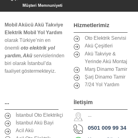
Müşteri Memnuniyeti
Mobil Akücü Akü Takviye
Hizmetlerimiz
Elektrik Mobil Yol Yardım
Oto Elektrik Servisi
olarak Türkiye’nin en
Akü Çeşitleri
önemli
oto elektrik yol
Akü Takviye &
yardım, Akü
servislerinden
Yerinde Akü Montaj
biri olarak İstanbul’da
Marş Dinamo Tamir
faaliyet göstermekteyiz.
Şarj Dinamo Tamir
7/24 Yol Yardım
...
İletişim
İstanbul Oto Elektrikçi
...
İstanbul Akü Bayi
0501 009 99 34
Acil Akü