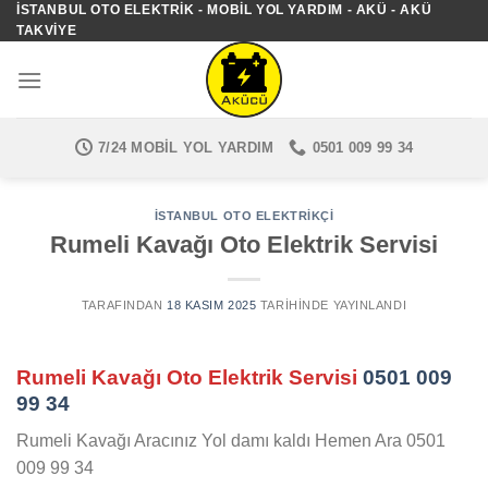
İSTANBUL OTO ELEKTRIK - MOBIL YOL YARDIM - AKÜ - AKÜ
İçeriğe
TAKVIYE
atla
7/24 MOBIL YOL YARDIM
0501 009 99 34
İSTANBUL OTO ELEKTRIKÇI
Rumeli Kavağı Oto Elektrik Servisi
TARAFINDAN
18 KASIM 2025
TARIHINDE YAYINLANDI
Rumeli Kavağı Oto Elektrik Servisi
0501 009
99 34
Rumeli Kavağı Aracınız Yol damı kaldı Hemen Ara 0501
009 99 34