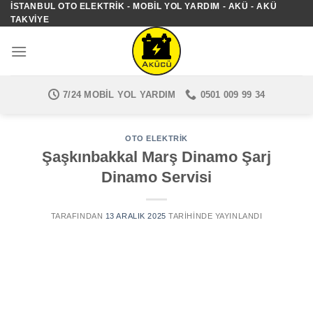
İSTANBUL OTO ELEKTRIK - MOBIL YOL YARDIM - AKÜ - AKÜ
İçeriğe
TAKVIYE
atla
7/24 MOBIL YOL YARDIM
0501 009 99 34
OTO ELEKTRIK
Şaşkınbakkal Marş Dinamo Şarj
Dinamo Servisi
TARAFINDAN
13 ARALIK 2025
TARIHINDE YAYINLANDI