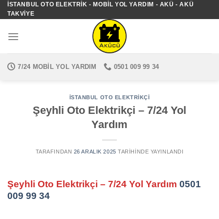
İSTANBUL OTO ELEKTRIK - MOBIL YOL YARDIM - AKÜ - AKÜ
İçeriğe
TAKVIYE
atla
7/24 MOBIL YOL YARDIM
0501 009 99 34
İSTANBUL OTO ELEKTRIKÇI
Şeyhli Oto Elektrikçi – 7/24 Yol
Yardım
TARAFINDAN
26 ARALIK 2025
TARIHINDE YAYINLANDI
Şeyhli Oto Elektrikçi – 7/24 Yol Yardım
0501
009 99 34