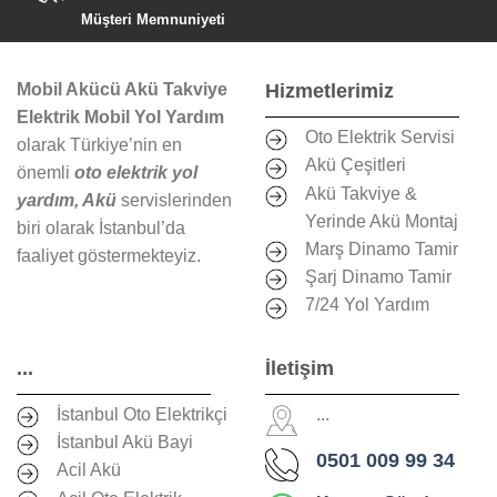
Müşteri Memnuniyeti
Mobil Akücü Akü Takviye
Hizmetlerimiz
Elektrik Mobil Yol Yardım
Oto Elektrik Servisi
olarak Türkiye’nin en
Akü Çeşitleri
önemli
oto elektrik yol
Akü Takviye &
yardım, Akü
servislerinden
Yerinde Akü Montaj
biri olarak İstanbul’da
Marş Dinamo Tamir
faaliyet göstermekteyiz.
Şarj Dinamo Tamir
7/24 Yol Yardım
...
İletişim
İstanbul Oto Elektrikçi
...
İstanbul Akü Bayi
0501 009 99 34
Acil Akü