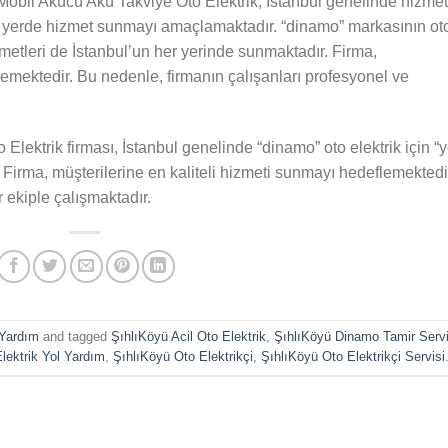
Mobil Akücü Akü Takviye Oto Elektrik, İstanbul genelinde hizmet
r yerde hizmet sunmayı amaçlamaktadır. “dinamo” markasının ot
izmetleri de İstanbul’un her yerinde sunmaktadır. Firma,
lemektedir. Bu nedenle, firmanın çalışanları profesyonel ve
lektrik firması, İstanbul genelinde “dinamo” oto elektrik için “y
. Firma, müşterilerine en kaliteli hizmeti sunmayı hedeflemektedi
 ekiple çalışmaktadır.
 Yardım
and tagged
ŞıhlıKöyü Acil Oto Elektrik
,
ŞıhlıKöyü Dinamo Tamir Servi
lektrik Yol Yardım
,
ŞıhlıKöyü Oto Elektrikçi
,
ŞıhlıKöyü Oto Elektrikçi Servisi