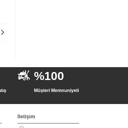
%100
tış
Müşteri Memnuniyeti
İletişim