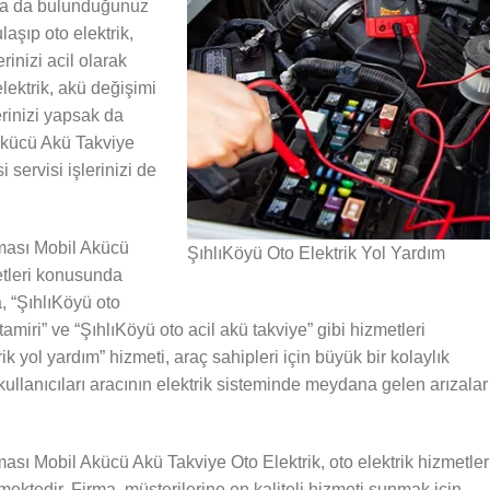
sa da bulunduğunuz
laşıp oto elektrik,
rinizi acil olarak
lektrik, akü değişimi
lerinizi yapsak da
Akücü Akü Takviye
i servisi işlerinizi de
ması Mobil Akücü
ŞıhlıKöyü Oto Elektrik Yol Yardım
etleri konusunda
, “ŞıhlıKöyü oto
 tamiri” ve “ŞıhlıKöyü oto acil akü takviye” gibi hizmetleri
ik yol yardım” hizmeti, araç sahipleri için büyük bir kolaylık
ullanıcıları aracının elektrik sisteminde meydana gelen arızalar
ası Mobil Akücü Akü Takviye Oto Elektrik, oto elektrik hizmetler
ektedir. Firma, müşterilerine en kaliteli hizmeti sunmak için