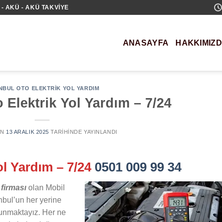
- AKÜ - AKÜ TAKVIYE
ANASAYFA
HAKKIMIZ
NBUL OTO ELEKTRIK YOL YARDIM
 Elektrik Yol Yardım – 7/24
AN
13 ARALIK 2025
TARIHINDE YAYINLANDI
ol Yardım – 7/24
0501 009 99 34
 firması
olan Mobil
nbul’un her yerine
 sunmaktayız. Her ne