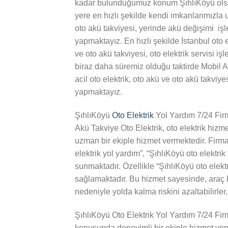
kadar bulunduğumuz konum ŞıhlıKöyü ol
yere en hızlı şekilde kendi imkanlarımızla u
oto akü takviyesi, yerinde akü değişimi işle
yapmaktayız. En hızlı şekilde İstanbul oto e
ve oto akü takviyesi, oto elektrik servisi iş
biraz daha süremiz olduğu taktirde Mobil 
acil oto elektrik, oto akü ve oto akü takviyes
yapmaktayız.
ŞıhlıKöyü
Oto Elektrik
Yol Yardım 7/24 Fir
Akü Takviye Oto Elektrik, oto elektrik hizm
uzman bir ekiple hizmet vermektedir. Firma
elektrik yol yardım”, “ŞıhlıKöyü oto elektrik
sunmaktadır. Özellikle “ŞıhlıKöyü oto elektr
sağlamaktadır. Bu hizmet sayesinde, araç k
nedeniyle yolda kalma riskini azaltabilirler.
ŞıhlıKöyü Oto Elektrik Yol Yardım 7/24 Firm
konusunda deneyimli bir ekiple hizmet verm