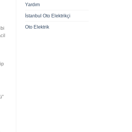
Yardım
İstanbul Oto Elektrikçi
Oto Elektrik
ibi
cil
ip
ü”