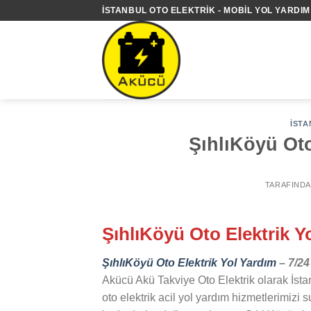
İçeriğe
İSTANBUL OTO ELEKTRIK - MOBIL YOL YARDIM 
atla
İSTA
ŞıhlıKöyü Oto
TARAFIND
ŞıhlıKöyü Oto Elektrik Y
ŞıhlıKöyü Oto Elektrik Yol Yardım
– 7/24
Akücü Akü Takviye Oto Elektrik olarak İsta
oto elektrik acil yol yardım hizmetlerimizi