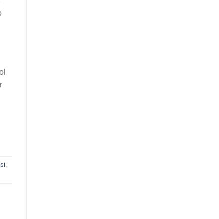
o
ol
r
si
,
.