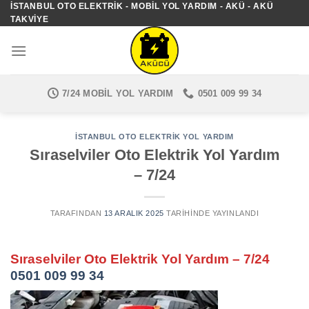
İSTANBUL OTO ELEKTRIK - MOBIL YOL YARDIM - AKÜ - AKÜ
İçeriğe
TAKVIYE
atla
7/24 MOBIL YOL YARDIM
0501 009 99 34
İSTANBUL OTO ELEKTRIK YOL YARDIM
Sıraselviler Oto Elektrik Yol Yardım
– 7/24
TARAFINDAN
13 ARALIK 2025
TARIHINDE YAYINLANDI
Sıraselviler Oto Elektrik Yol Yardım – 7/24
0501 009 99 34