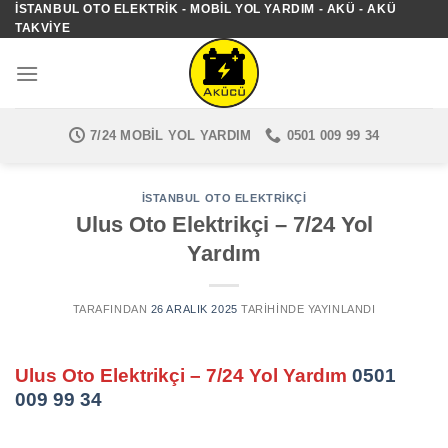
İSTANBUL OTO ELEKTRIK - MOBIL YOL YARDIM - AKÜ - AKÜ
İçeriğe
TAKVIYE
atla
7/24 MOBIL YOL YARDIM
0501 009 99 34
İSTANBUL OTO ELEKTRIKÇI
Ulus Oto Elektrikçi – 7/24 Yol
Yardım
TARAFINDAN
26 ARALIK 2025
TARIHINDE YAYINLANDI
Ulus Oto Elektrikçi – 7/24 Yol Yardım
0501
009 99 34