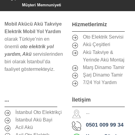
Müşteri Memnuniyeti
Mobil Akücü Akü Takviye
Hizmetlerimiz
Elektrik Mobil Yol Yardım
Oto Elektrik Servisi
olarak Türkiye’nin en
Akü Çeşitleri
önemli
oto elektrik yol
Akü Takviye &
yardım, Akü
servislerinden
Yerinde Akü Montaj
biri olarak İstanbul’da
Marş Dinamo Tamir
faaliyet göstermekteyiz.
Şarj Dinamo Tamir
7/24 Yol Yardım
...
İletişim
İstanbul Oto Elektrikçi
...
İstanbul Akü Bayi
0501 009 99 34
Acil Akü