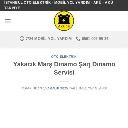
İSTANBUL OTO ELEKTRIK - MOBIL YOL YARDIM - AKÜ - AKÜ
İçeriğe
TAKVIYE
atla
7/24 MOBIL YOL YARDIM
0501 009 99 34
OTO ELEKTRIK
Yakacık Marş Dinamo Şarj Dinamo
Servisi
TARAFINDAN
13 ARALIK 2025
TARIHINDE YAYINLANDI