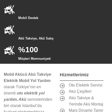
Mobil Destek
Akü Takviye, Akü Satış
%100
Müşteri Memnuniyeti
Mobil Akücü Akü Takviye
Hizmetlerimiz
Elektrik Mobil Yol Yardım
Oto Elektrik Servisi
olarak Türkiye’nin en
Akü Çeşitleri
önemli
oto elektrik yol
Akü Takviye &
yardım, Akü
servislerinden
Yerinde Akü Montaj
biri olarak İstanbul’da
Marş Dinamo Tamir
faaliyet göstermekteyiz.