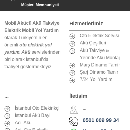
Müşteri Memnuniyeti
Mobil Akücü Akü Takviye
Hizmetlerimiz
Elektrik Mobil Yol Yardım
Oto Elektrik Servisi
olarak Türkiye’nin en
Akü Çeşitleri
önemli
oto elektrik yol
Akü Takviye &
yardım, Akü
servislerinden
Yerinde Akü Montaj
biri olarak İstanbul’da
Marş Dinamo Tamir
faaliyet göstermekteyiz.
Şarj Dinamo Tamir
7/24 Yol Yardım
...
İletişim
İstanbul Oto Elektrikçi
...
İstanbul Akü Bayi
0501 009 99 34
Acil Akü