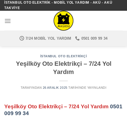
İSTANBUL OTO ELEKTRIK - MOBIL YOL YARDIM - AKÜ - AKÜ
İçeriğe
TAKVIYE
atla
7/24 MOBIL YOL YARDIM
0501 009 99 34
İSTANBUL OTO ELEKTRIKÇI
Yeşilköy Oto Elektrikçi – 7/24 Yol
Yardım
TARAFINDAN
26 ARALIK 2025
TARIHINDE YAYINLANDI
Yeşilköy Oto Elektrikçi – 7/24 Yol Yardım
0501
009 99 34