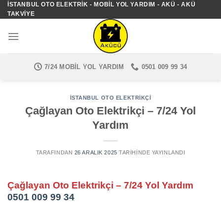
İSTANBUL OTO ELEKTRIK - MOBIL YOL YARDIM - AKÜ - AKÜ
İçeriğe
TAKVIYE
atla
7/24 MOBIL YOL YARDIM
0501 009 99 34
İSTANBUL OTO ELEKTRIKÇI
Çağlayan Oto Elektrikçi – 7/24 Yol
Yardım
TARAFINDAN
26 ARALIK 2025
TARIHINDE YAYINLANDI
Çağlayan Oto Elektrikçi – 7/24 Yol Yardım
0501 009 99 34