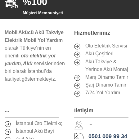
%100
Müşteri Memnuniyeti
Mobil Akücü Akü Takviye
Hizmetlerimiz
Elektrik Mobil Yol Yardım
Oto Elektrik Servisi
olarak Türkiye’nin en
Akü Çeşitleri
önemli
oto elektrik yol
Akü Takviye &
yardım, Akü
servislerinden
Yerinde Akü Montaj
biri olarak İstanbul’da
Marş Dinamo Tamir
faaliyet göstermekteyiz.
Şarj Dinamo Tamir
7/24 Yol Yardım
...
İletişim
İstanbul Oto Elektrikçi
...
İstanbul Akü Bayi
0501 009 99 34
Acil Akü